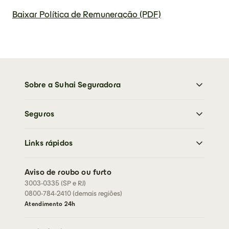
Baixar Política de Remuneração (PDF)
Sobre a Suhai Seguradora
Sobre a Suhai Seguradora
Seguros
Imprensa
Trabalhe Conosco
Moto
Sustentabilidade
Links rápidos
Carro
Perguntas frequentes
Caminhões
Abrir sinistro
Residencial
Aviso de roubo ou furto
Cartão de assistência
3003-0335 (SP e RJ)
Condições Gerais
Rastreador
0800-784-2410 (demais regiões)
Fazer cotação
Fale conosco
Atendimento 24h
Corretores
Assessorias