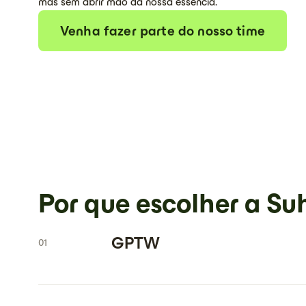
mas sem abrir mão da nossa essência.
Venha fazer parte do nosso time
Por que escolher a Su
GPTW
01