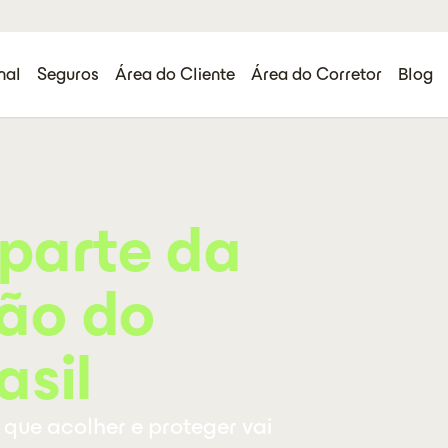
nal
Seguros
Área do Cliente
Área do Corretor
Blog
 parte da
ão do
asil
que acolher e proteger vai