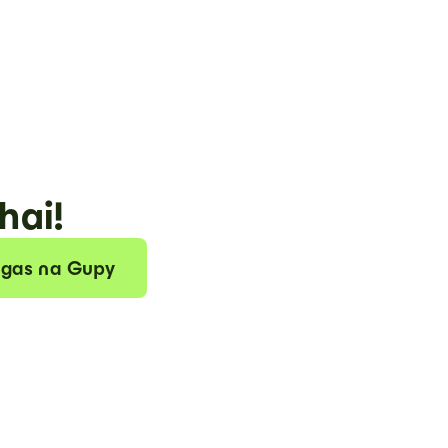
hai!
agas na Gupy