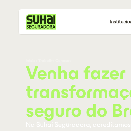
Institucio
Início
›
Trabalhe Conosco
Venha fazer
transformaç
seguro do Br
Na Suhai Seguradora, acreditamos 