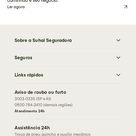
caminhão e seu negócio.
Ler agora
Sobre a Suhai Seguradora
Sobre a Suhai Seguradora
Seguros
Imprensa
Trabalhe Conosco
Moto
Sustentabilidade
Links rápidos
Carro
Perguntas frequentes
Caminhões
Abrir sinistro
Residencial
Aviso de roubo ou furto
Cartão de assistência
3003-0335 (SP e RJ)
Condições Gerais
Rastreador
0800-784-2410 (demais regiões)
Fazer cotação
Fale conosco
Atendimento 24h
Corretores
Assessorias
Assistência 24h
Seja um corretor
Troca de pneu, guincho e auxílio mecânico