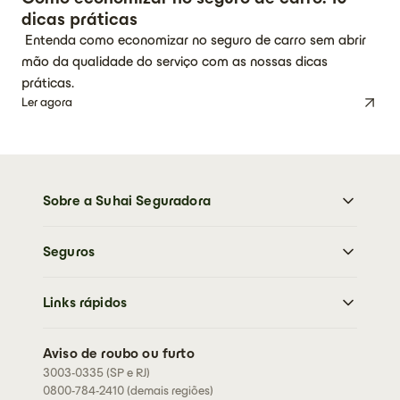
dicas práticas
Entenda como economizar no seguro de carro sem abrir
mão da qualidade do serviço com as nossas dicas
práticas.
Ler agora
Sobre a Suhai Seguradora
Sobre a Suhai Seguradora
Seguros
Imprensa
Trabalhe Conosco
Moto
Sustentabilidade
Links rápidos
Carro
Perguntas frequentes
Caminhões
Abrir sinistro
Residencial
Aviso de roubo ou furto
Cartão de assistência
3003-0335 (SP e RJ)
Condições Gerais
Rastreador
0800-784-2410 (demais regiões)
Fazer cotação