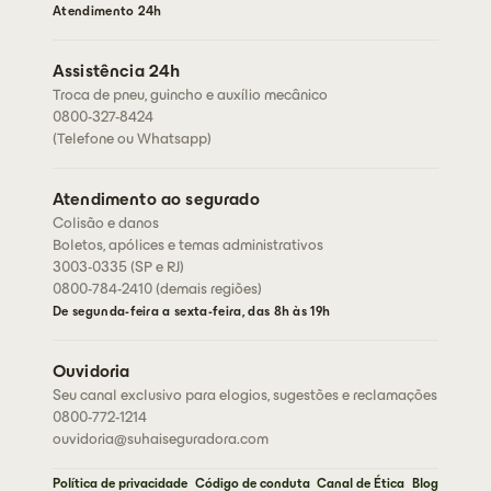
Fale conosco
Atendimento 24h
Corretores
Assessorias
Assistência 24h
Seja um corretor
Troca de pneu, guincho e auxílio mecânico
0800-327-8424
(Telefone ou Whatsapp)
Atendimento ao segurado
Colisão e danos
Boletos, apólices e temas administrativos
3003-0335 (SP e RJ)
0800-784-2410 (demais regiões)
De segunda-feira a sexta-feira, das 8h às 19h
Ouvidoria
Seu canal exclusivo para elogios, sugestões e reclamações
0800-772-1214
ouvidoria@suhaiseguradora.com
Política de privacidade
Código de conduta
Canal de Ética
Blog