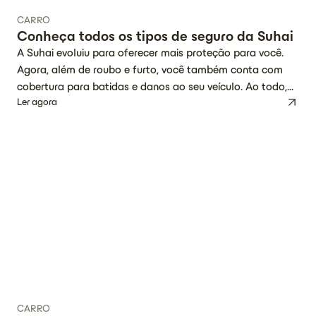
CARRO
Conheça todos os tipos de seguro da Suhai
A Suhai evoluiu para oferecer mais proteção para você.
Agora, além de roubo e furto, você também conta com
cobertura para batidas e danos ao seu veículo. Ao todo,
Ler agora
são 6 coberturas diferentes, onde você escolhe a que mais
faz sentido para seu momento de vida, necessidades e
bolso. É a segurança essencial que você […]
CARRO