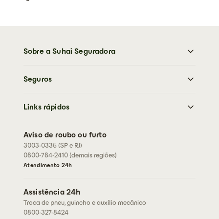
Sobre a Suhai Seguradora
Sobre a Suhai Seguradora
Seguros
Imprensa
Trabalhe Conosco
Moto
Sustentabilidade
Links rápidos
Carro
Perguntas frequentes
Caminhões
Abrir sinistro
Residencial
Aviso de roubo ou furto
Cartão de assistência
3003-0335 (SP e RJ)
Condições Gerais
Rastreador
0800-784-2410 (demais regiões)
Fazer cotação
Fale conosco
Atendimento 24h
Corretores
Assessorias
Assistência 24h
Seja um corretor
Troca de pneu, guincho e auxílio mecânico
0800-327-8424