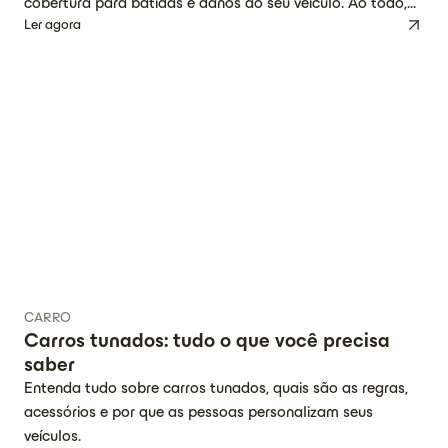
cobertura para batidas e danos ao seu veículo. Ao todo,
Ler agora
são 6 coberturas diferentes, onde você escolhe a que mais
faz sentido para seu momento de vida, necessidades e
bolso. É a segurança essencial que você […]
CARRO
Carros tunados: tudo o que você precisa
saber
Entenda tudo sobre carros tunados, quais são as regras,
acessórios e por que as pessoas personalizam seus
veículos.