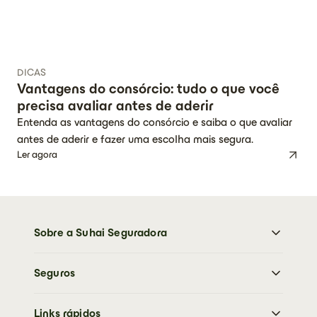
DICAS
Vantagens do consórcio: tudo o que você
precisa avaliar antes de aderir
Entenda as vantagens do consórcio e saiba o que avaliar
antes de aderir e fazer uma escolha mais segura.
Ler agora
Sobre a Suhai Seguradora
Sobre a Suhai Seguradora
Seguros
Imprensa
Trabalhe Conosco
Moto
Sustentabilidade
Links rápidos