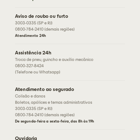
Carro
Perguntas frequentes
Caminhões
Abrir sinistro
Residencial
Aviso de roubo ou furto
Cartão de assistência
3003-0335 (SP e RJ)
Condições Gerais
Rastreador
0800-784-2410 (demais regiões)
Fazer cotação
Fale conosco
Atendimento 24h
Corretores
Assessorias
Assistência 24h
Seja um corretor
Troca de pneu, guincho e auxílio mecânico
0800-327-8424
(Telefone ou Whatsapp)
Atendimento ao segurado
Colisão e danos
Boletos, apólices e temas administrativos
3003-0335 (SP e RJ)
0800-784-2410 (demais regiões)
De segunda-feira a sexta-feira, das 8h às 19h
Ouvidoria