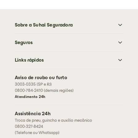
Sobre a Suhai Seguradora
Sobre a Suhai Seguradora
Seguros
Imprensa
Trabalhe Conosco
Moto
Sustentabilidade
Links rápidos
Carro
Perguntas frequentes
Caminhões
Abrir sinistro
Residencial
Aviso de roubo ou furto
Cartão de assistência
3003-0335 (SP e RJ)
Condições Gerais
Rastreador
0800-784-2410 (demais regiões)
Fazer cotação
Fale conosco
Atendimento 24h
Corretores
Assessorias
Assistência 24h
Seja um corretor
Troca de pneu, guincho e auxílio mecânico
0800-327-8424
(Telefone ou Whatsapp)