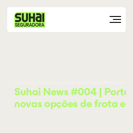
Início
›
Blog
›
Parceiros comerciais
›
Suhai News #004 | Portal Corr
Suhai News #004 | Portal 
novas opções de frota e 