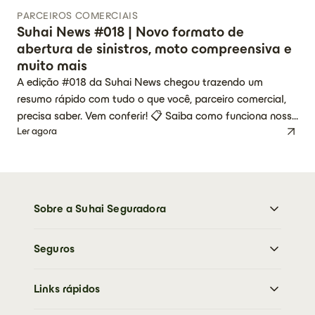
PARCEIROS COMERCIAIS
Suhai News #018 | Novo formato de
abertura de sinistros, moto compreensiva e
muito mais
A edição #018 da Suhai News chegou trazendo um
resumo rápido com tudo o que você, parceiro comercial,
precisa saber. Vem conferir! 📋 Saiba como funciona nosso
Ler agora
novo formato para abertura de sinistros Já está no ar uma
nova forma de abrir sinistros. No entanto, neste primeiro
momento, o processo está em fase de testes […]
Sobre a Suhai Seguradora
Sobre a Suhai Seguradora
Seguros
Imprensa
Trabalhe Conosco
Moto
Sustentabilidade
Links rápidos
Carro
Perguntas frequentes
Caminhões