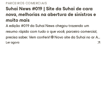
PARCEIROS COMERCIAIS
Suhai News #019 | Site da Suhai de cara
nova, melhorias na abertura de sinistros e
muito mais
A edição #019 da Suhai News chegou trazendo um
resumo rápido com tudo o que você, parceiro comercial,
precisa saber. Vem conferir! 🌐 Novo site da Suhai no ar A
Ler agora
experiência digital da Suhai ficou ainda melhor! O nosso
novo site já está no ar, com uma navegação mais rápida,
moderna e intuitiva, oferecendo mais […]