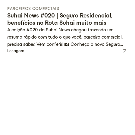
PARCEIROS COMERCIAIS
Suhai News #020 | Seguro Residencial,
benefícios no Rota Suhai muito mais
A edição #020 da Suhai News chegou trazendo um
resumo rápido com tudo o que você, parceiro comercial,
precisa saber. Vem conferir! 🏡 Conheça o novo Seguro
Ler agora
Residencial Suhai A Suhai está ampliando seu portfólio e,
em breve, levará sua proposta de proteção acessível e
descomplicada também para as residências brasileiras.
Para apresentar essa novidade, […]