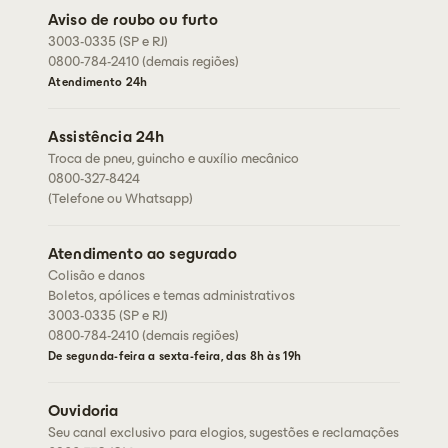
Abrir sinistro
Residencial
Aviso de roubo ou furto
Cartão de assistência
3003-0335 (SP e RJ)
Condições Gerais
Rastreador
0800-784-2410 (demais regiões)
Fazer cotação
Fale conosco
Atendimento 24h
Corretores
Assessorias
Assistência 24h
Seja um corretor
Troca de pneu, guincho e auxílio mecânico
0800-327-8424
(Telefone ou Whatsapp)
Atendimento ao segurado
Colisão e danos
Boletos, apólices e temas administrativos
3003-0335 (SP e RJ)
0800-784-2410 (demais regiões)
De segunda-feira a sexta-feira, das 8h às 19h
Ouvidoria
Seu canal exclusivo para elogios, sugestões e reclamações