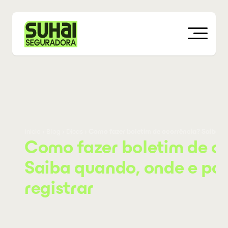
Início
›
Blog
›
Dicas
›
Como fazer boletim de ocorrência? Saiba qu
Como fazer boletim de o
Saiba quando, onde e po
registrar