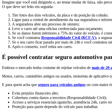
Imagine que você está dirigindo e, ao tentar mudar de faixa, não perc
O que deve ser feito em seguida:
Tire fotos dos dois veículos, da placa e da posição da colisão;
Ligue para a central de atendimento da sua seguradora e infor
A seguradora abre um processo de sinistro;
Leve o carro até uma oficina credenciada para orçamento;
Se os danos forem inferiores a 75% do valor do veículo, é consid
Se você contratou
Responsabilidade Civil (RCF-V)
, a segura
Se o seu carro ficar parado por mais de 24h e você contratou u
Após o conserto, você retira seu carro.
É possível contratar seguro automotivo pa
Embora o mercado tenha costume de rejeitar veículos de
mais de 20 
Motos, carros, caminhões antigos ou usados, motorista de aplicativo (
E para quem acha que
seguro para veículos antigos
ou com maior ris
Evita prejuízo financeiro alto;
Cobertura contra danos a terceiros (Responsabilidade Civil);
Acesso a serviços essenciais (guincho, assistência 24h, carro re
Proteção para quem depende do veículo para trabalhar.