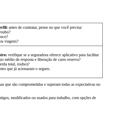
rfil:
antes de contratar, pense no que você precisa:
 roubo?
ouco?
 ou viagens?
stro:
verifique se a seguradora oferece aplicativo para facilitar
mpo médio de resposta e liberação de carro reserva?
erda total, roubo)?
entes que já acionaram o seguro.
sas que são comprometidas e superam todas as expectativas no
antigos, modificados ou usados para trabalho, com opções de