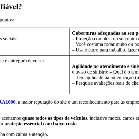
fiável?
 pontos:
Coberturas adequadas ao seu pe
s sociais;
– Proteção completa ou só contra
– Você costuma rodar muito ou p
– Usa o carro para trabalho, lazer
te é entregue) deve ser
Agilidade no atendimento e sini
o aviso de sinistro: – Qual é o te
– Tem agilidade na indenização (p
– Pesquise avaliações reais de cli
 RA1000
, a maior reputação do site e um reconhecimento para as empre
, aceitamos
quase todos os tipos de veículos
, inclusive motos, carros 
sca
proteção essencial com baixo custo
.
lha com calma e atenção.