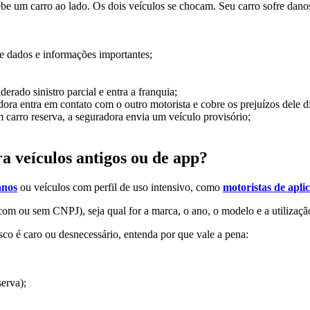
ebe um carro ao lado. Os dois veículos se chocam. Seu carro sofre dano
me dados e informações importantes;
erado sinistro parcial e entra a franquia;
dora entra em contato com o outro motorista e cobre os prejuízos dele d
m carro reserva, a seguradora envia um veículo provisório;
ra veículos antigos ou de app?
anos
ou veículos com perfil de uso intensivo, como
motoristas de aplic
com ou sem CNPJ), seja qual for a marca, o ano, o modelo e a utilização
co é caro ou desnecessário, entenda por que vale a pena:
serva);