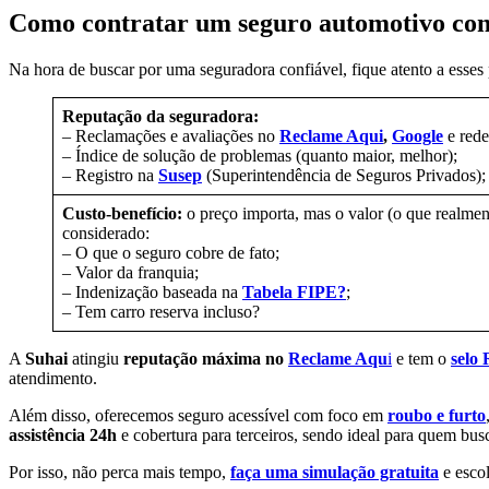
Como contratar um seguro automotivo con
Na hora de buscar por uma seguradora confiável, fique atento a esses
Reputação da seguradora:
– Reclamações e avaliações no
Reclame Aqui
,
Google
e rede
– Índice de solução de problemas (quanto maior, melhor);
– Registro na
Susep
(Superintendência de Seguros Privados);
Custo-benefício:
o preço importa, mas o valor (o que realmen
considerado:
– O que o seguro cobre de fato;
– Valor da franquia;
– Indenização baseada na
Tabela FIPE?
;
– Tem carro reserva incluso?
A
Suhai
atingiu
reputação máxima no
Reclame Aqu
i
e tem o
selo
atendimento.
Além disso, oferecemos seguro acessível com foco em
roubo e furto
assistência 24h
e cobertura para terceiros, sendo ideal para quem bu
Por isso, não perca mais tempo,
faça uma simulação gratuita
e esco