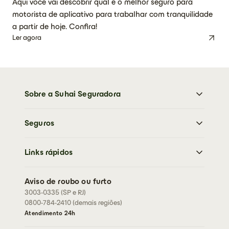
Aqui você vai descobrir qual é o melhor seguro para
motorista de aplicativo para trabalhar com tranquilidade
a partir de hoje. Confira!
Ler agora
Sobre a Suhai Seguradora
Sobre a Suhai Seguradora
Seguros
Imprensa
Trabalhe Conosco
Moto
Sustentabilidade
Links rápidos
Carro
Perguntas frequentes
Caminhões
Abrir sinistro
Residencial
Aviso de roubo ou furto
Cartão de assistência
3003-0335 (SP e RJ)
Condições Gerais
Rastreador
0800-784-2410 (demais regiões)
Fazer cotação
Fale conosco
Atendimento 24h
Corretores