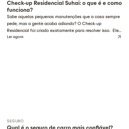
Check-up Residencial Suhai: o que é e como
funciona?
Sabe aquelas pequenas manutenções que a casa sempre
pede, mas a gente acaba adiando? O Check-up
Residencial foi criado exatamente para resolver isso. Ele é
Ler agora
um pacote de manutenção preventiva pensado para
deixar o seu lar sempre em ordem, sem dor de cabeça.
Como funciona na prática? Você pode montar o seu
seguro residencial incluindo […]
SEGURO
Qual é o seguro de carro mais confiável?