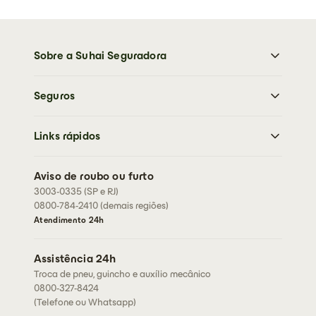
Sobre a Suhai Seguradora
Sobre a Suhai Seguradora
Seguros
Imprensa
Trabalhe Conosco
Moto
Sustentabilidade
Links rápidos
Carro
Perguntas frequentes
Caminhões
Abrir sinistro
Residencial
Aviso de roubo ou furto
Cartão de assistência
3003-0335 (SP e RJ)
Condições Gerais
Rastreador
0800-784-2410 (demais regiões)
Fazer cotação
Fale conosco
Atendimento 24h
Corretores
Assessorias
Assistência 24h
Seja um corretor
Troca de pneu, guincho e auxílio mecânico
0800-327-8424
(Telefone ou Whatsapp)