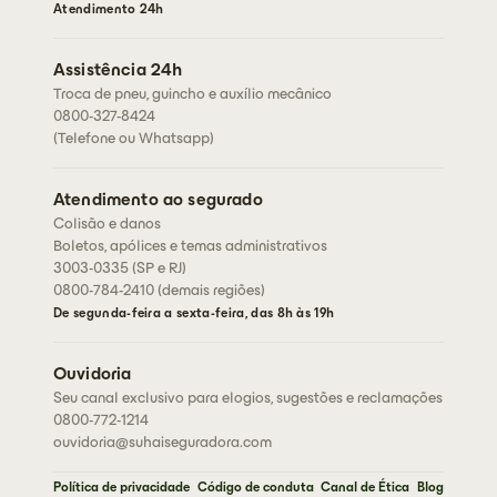
Fale conosco
Atendimento 24h
Corretores
Assessorias
Assistência 24h
Seja um corretor
Troca de pneu, guincho e auxílio mecânico
0800-327-8424
(Telefone ou Whatsapp)
Atendimento ao segurado
Colisão e danos
Boletos, apólices e temas administrativos
3003-0335 (SP e RJ)
0800-784-2410 (demais regiões)
De segunda-feira a sexta-feira, das 8h às 19h
Ouvidoria
Seu canal exclusivo para elogios, sugestões e reclamações
0800-772-1214
ouvidoria@suhaiseguradora.com
Política de privacidade
Código de conduta
Canal de Ética
Blog