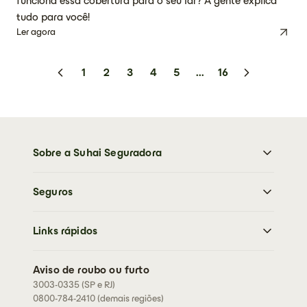
funciona essa cobertura para o seu lar? A gente explica
tudo para você!
Ler agora
1
2
3
4
5
...
16
Sobre a Suhai Seguradora
Sobre a Suhai Seguradora
Seguros
Imprensa
Trabalhe Conosco
Moto
Sustentabilidade
Links rápidos
Carro
Perguntas frequentes
Caminhões
Abrir sinistro
Residencial
Aviso de roubo ou furto
Cartão de assistência
3003-0335 (SP e RJ)
Condições Gerais
Rastreador
0800-784-2410 (demais regiões)
Fazer cotação