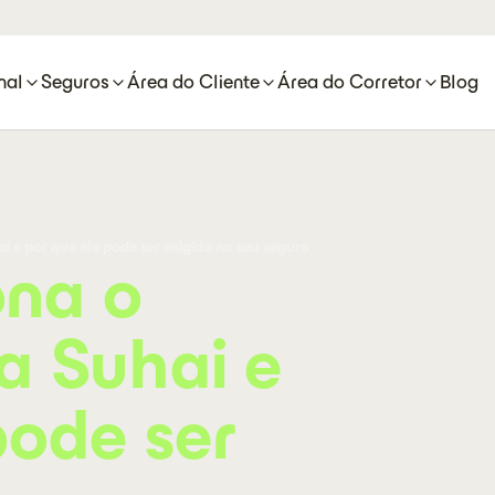
nal
Seguros
Área do Cliente
Área do Corretor
Blog
 e por que ele pode ser exigido no seu seguro
na o
a Suhai e
pode ser